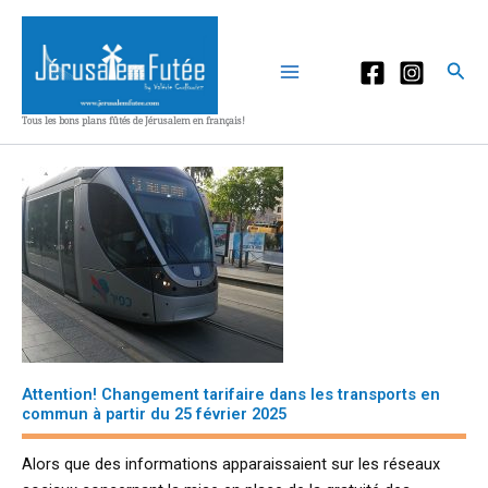
Aller
au
contenu
Rec
Tous les bons plans fûtés de Jérusalem en français!
Attention! Changement tarifaire dans les transports en
commun à partir du 25 février 2025
Alors que des informations apparaissaient sur les réseaux