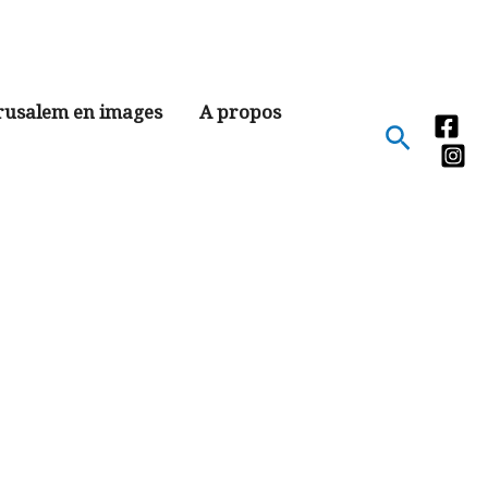
rusalem en images
A propos
Recher