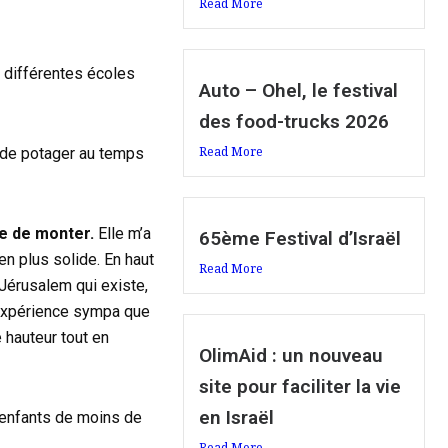
Read More
s différentes écoles
Auto – Ohel, le festival
des food-trucks 2026
Read More
it de potager au temps
le de monter.
Elle m’a
65ème Festival d’Israël
en plus solide. En haut
Read More
 Jérusalem qui existe,
e expérience sympa que
e hauteur tout en
OlimAid : un nouveau
site pour faciliter la vie
en Israël
enfants de moins de
Read More