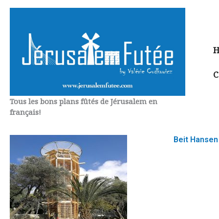
Aller
au
contenu
H
C
Tous les bons plans fûtés de Jérusalem en
français!
Beit Hansen