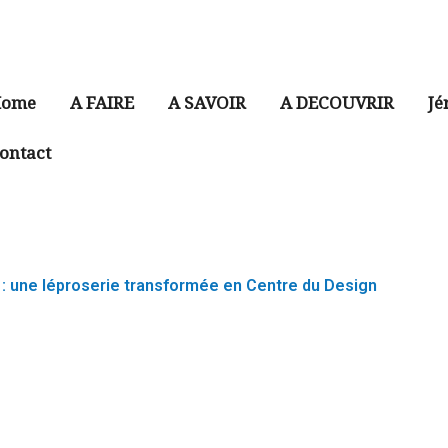
ome
A FAIRE
A SAVOIR
A DECOUVRIR
Jé
ontact
 : une léproserie transformée en Centre du Design