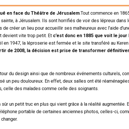
tué en face du Théâtre de Jérusalem
.Tout commence en 1865
inte, à Jérusalem. Ils sont horrifiés de voir des lépreux dans le
rs de créer un lieu pour accueillir ses malheureux avec l’aide d’u
devient vite trop petit. Et
c’est donc en 1885 que voit le jour 
raël en 1947, la léproserie est fermée et le site transféré au Ker
rtir de 2008, la décision est prise de transformer définitiv
autour du design ainsi que de nombreux événements culturels, c
assé un peu douloureux. En effet, deux salles ont été réaménag
alors, celle des malades comme celle des soignants.
ûr un petit truc en plus qui vient grâce à la réalité augmentée. 
 téléphone portable de certaines anciennes photos, celles-ci, c
 changer.