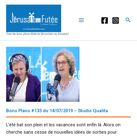
Aller
au
contenu
Rec
Tous les bons plans fûtés de Jérusalem en français!
Bons Plans #133 du 14/07/2019 – Studio Qualita
L’été bat son plein et les vacances sont enfin là. Alors on
cherche sans cesse de nouvelles idées de sorties pour