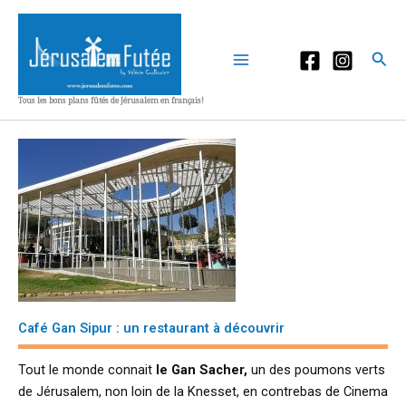
Aller
au
contenu
Rec
Tous les bons plans fûtés de Jérusalem en français!
Café Gan Sipur : un restaurant à découvrir
Tout le monde connait
le Gan Sacher,
un des poumons verts
de Jérusalem, non loin de la Knesset, en contrebas de Cinema