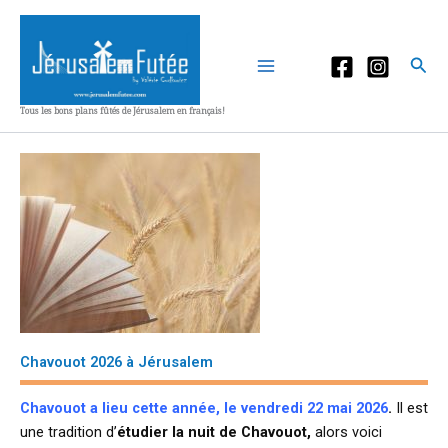
Aller
au
contenu
Rec
Tous les bons plans fûtés de Jérusalem en français!
Chavouot 2026 à Jérusalem
Chavouot a lieu cette année, le vendredi 22 mai 2026
.
Il est
une tradition d’
étudier la nuit de Chavouot,
alors voici