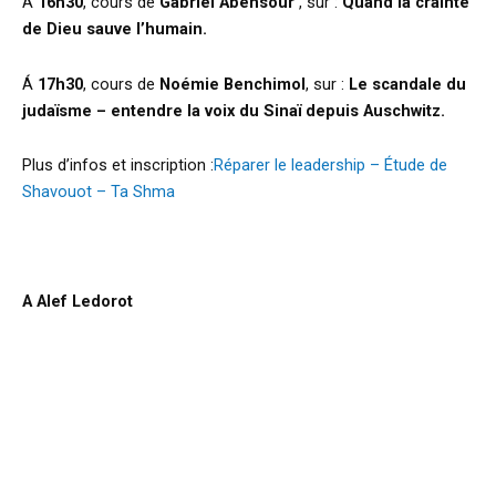
Á
16h30
, cours de
Gabriel Abensour
, sur :
Quand la crainte
de Dieu sauve l’humain.
Á
17h30
, cours de
Noémie Benchimol
, sur :
Le scandale du
judaïsme – entendre la voix du Sinaï depuis Auschwitz.
Plus d’infos et inscription :
Réparer le leadership – Étude de
Shavouot – Ta Shma
d
A Alef Ledorot
h
s A
d