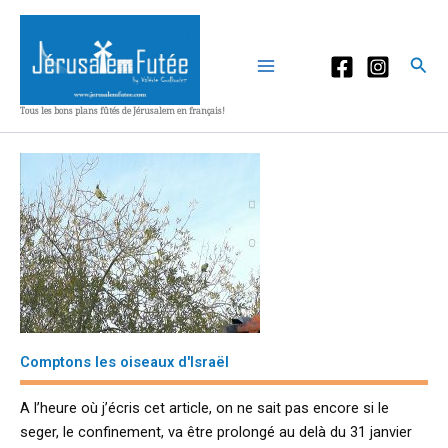
Aller
au
contenu
Rec
Tous les bons plans fûtés de Jérusalem en français!
Comptons les oiseaux d'Israël
A l’heure où j’écris cet article, on ne sait pas encore si le
seger, le confinement, va être prolongé au delà du 31 janvier