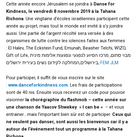
Cette année encore Jérusalem se joindra à
Danse for
Kindness, le vendredi 8 novembre 2019 à la Tahana
Richona
. Une vingtaine d’écoles israéliennes participent cette
année au projet, mais tout le monde est invité à s’y joindre
aussi. Une partie de l’argent récolté sera versée à des
organismes de lutte contre les iolences faites aux femmes
: El Halev, The Eckstein Fund, Emunah, Beasher Telchi, WIZO,
Gift of Life, מבוי סתום, מרכז הסיוע לנפגעי ונפגעות אלימות מינית
בירושלים,המחלקה לקידום נשים בעירית ירושלים,
FEM JLM
Pour participer, il suffit de vous inscrire sur le site
:
www.danceforkindness.com
. Les frais de participations
sont de 40 nis. Ensuite vous recevrez un code pour pouvoir
visionner
la chorégraphie du flashmob – cette année sur
une chanson de Yaacov Shwekey
» I can be «
– et vous
entrainer….mais l’important bien sûr est de participer.
Ceux qui
ne veulent pas danser, sont aussi les bienvenus car il y a
autour de l’événement tout un programme à la Tahana
Richona.