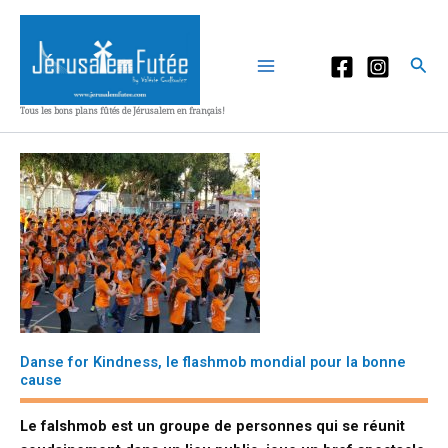
Aller
au
contenu
Rec
Tous les bons plans fûtés de Jérusalem en français!
Danse for Kindness, le flashmob mondial pour la bonne
cause
Le falshmob est un groupe de personnes qui se réunit