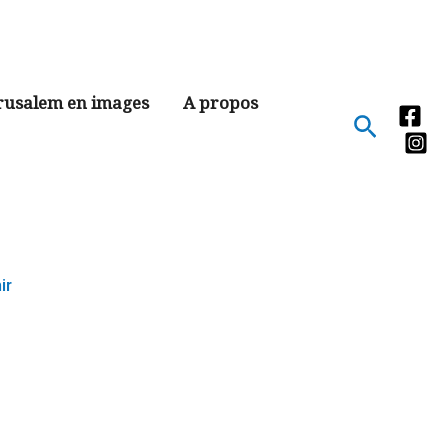
rusalem en images
A propos
Recher
ir