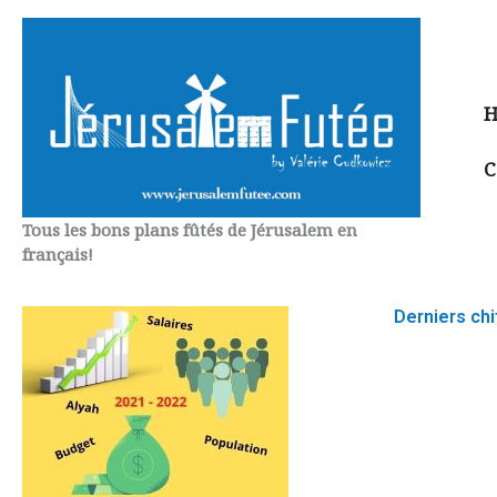
Aller
au
contenu
H
C
Tous les bons plans fûtés de Jérusalem en
français!
Derniers chif