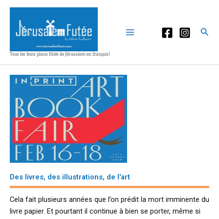
Aller
au
contenu
Rec
Tous les bons plans fûtés de Jérusalem en français!
Des livres, des illustrations, de l'art
Cela fait plusieurs années que l’on prédit la mort imminente du
livre papier. Et pourtant il continue à bien se porter, même si