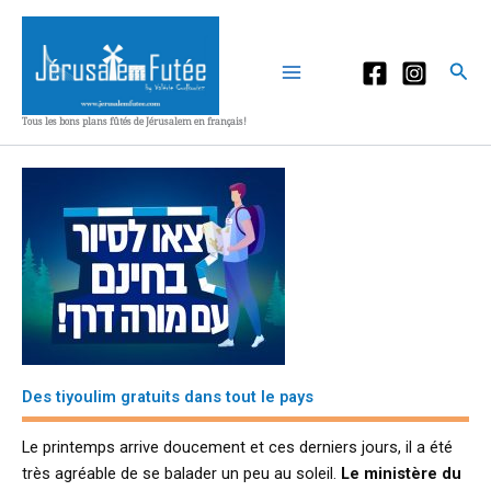
Aller
au
contenu
Rec
Tous les bons plans fûtés de Jérusalem en français!
Des tiyoulim gratuits dans tout le pays
Le printemps arrive doucement et ces derniers jours, il a été
très agréable de se balader un peu au soleil.
Le ministère du