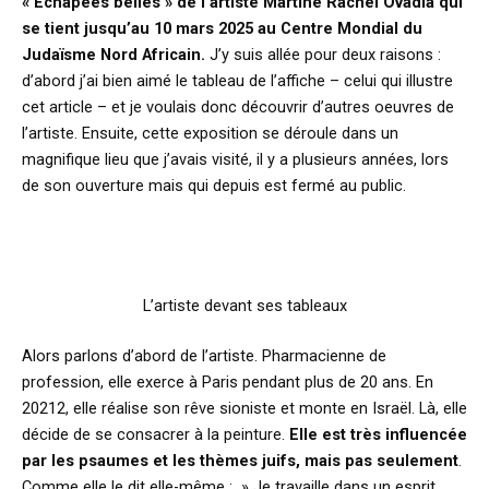
« Echapées belles » de l’artiste Martine Rachel Ovadia qui
se tient jusqu’au 10 mars 2025 au Centre Mondial du
Judaïsme Nord Africain.
J’y suis allée pour deux raisons :
d’abord j’ai bien aimé le tableau de l’affiche – celui qui illustre
cet article – et je voulais donc découvrir d’autres oeuvres de
l’artiste. Ensuite, cette exposition se déroule dans un
magnifique lieu que j’avais visité, il y a plusieurs années, lors
de son ouverture mais qui depuis est fermé au public.
L’artiste devant ses tableaux
Alors parlons d’abord de l’artiste. Pharmacienne de
profession, elle exerce à Paris pendant plus de 20 ans. En
20212, elle réalise son rêve sioniste et monte en Israël. Là, elle
décide de se consacrer à la peinture.
Elle est très influencée
par les psaumes et les thèmes juifs, mais pas seulement
.
Comme elle le dit elle-même : » Je travaille dans un esprit