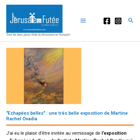
Aller
au
contenu
Rec
Tous les bons plans fûtés de Jérusalem en français!
"Echapées belles" : une très belle exposition de Martine
Rachel Ovadia
J’ai eu le plaisir d’être invitée au vernissage de
l’exposition