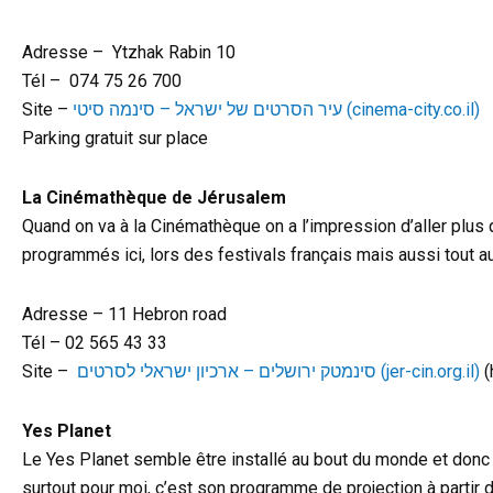
Adresse – Ytzhak Rabin 10
Tél – 074 75 26 700
Site –
עיר הסרטים של ישראל – סינמה סיטי (cinema-city.co.il)
Parking gratuit sur place
La Cinémathèque de Jérusalem
Quand on va à la Cinémathèque on a l’impression d’aller plus 
programmés ici, lors des festivals français mais aussi tout au
Adresse – 11 Hebron road
Tél – 02 565 43 33
Site –
סינמטק ירושלים – ארכיון ישראלי לסרטים (jer-cin.org.il)
(
Yes Planet
Le Yes Planet semble être installé au bout du monde et donc
surtout pour moi, c’est son programme de projection à partir