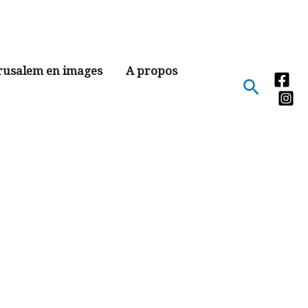
rusalem en images
A propos
Recher