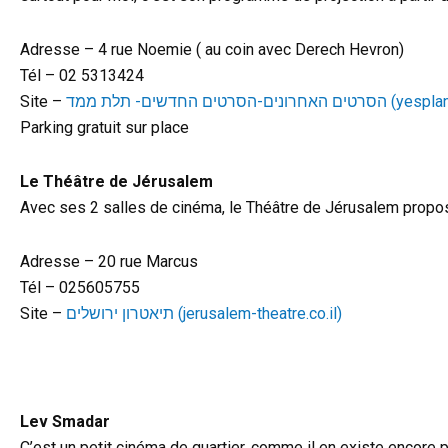
Adresse – 4 rue Noemie ( au coin avec Derech Hevron)
Tél – 02 5313424
Site –
חרונים-הסרטים החדשים- תלת ממד
Parking gratuit sur place
Le Théâtre de Jérusalem
Avec ses 2 salles de cinéma, le Théâtre de Jérusalem propose 
Adresse – 20 rue Marcus
Tél – 025605755
Site –
תיאטרון ירושלים (jerusalem-theatre.co.il)
Lev Smadar
C’est un petit cinéma de quartier, comme il en existe encore 