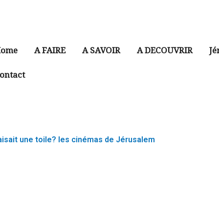
ome
A FAIRE
A SAVOIR
A DECOUVRIR
Jé
ontact
faisait une toile? les cinémas de Jérusalem