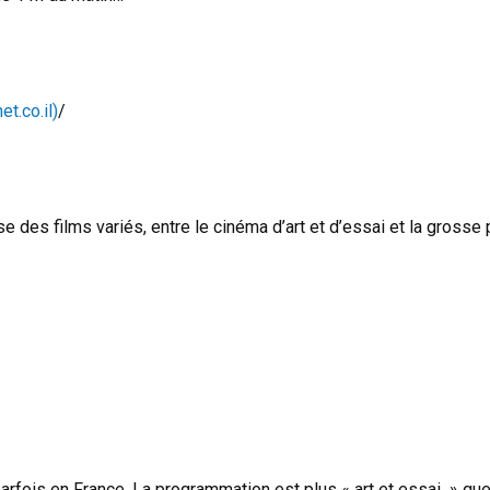
הסרטים הא (yesplanet.co.il)
/
des films variés, entre le cinéma d’art et d’essai et la grosse 
parfois en France. La programmation est plus « art et essai » que