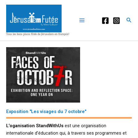
Aller
au
contenu
Rec
Tous les bons plans fûtés de Jérusalem en français!
Exposition "Les visages du 7 octobre"
L’oganisation StandWithUs
est une organisation
internationale d’éducation qui, à travers ses programmes et