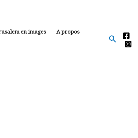
rusalem en images
A propos
Recher