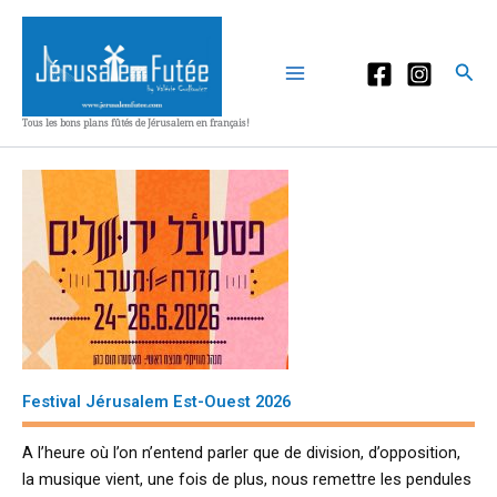
Aller
au
contenu
Rec
Tous les bons plans fûtés de Jérusalem en français!
Festival Jérusalem Est-Ouest 2026
A l’heure où l’on n’entend parler que de division, d’opposition,
la musique vient, une fois de plus, nous remettre les pendules