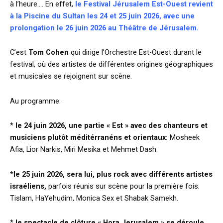
à l’heure…. En effet,
le Festival Jérusalem Est-Ouest revient
à la Piscine du Sultan les 24 et 25 juin 2026, avec une
prolongation le 26 juin 2026 au Théâtre de Jérusalem.
C’est
Tom Cohen
qui dirige l’Orchestre Est-Ouest durant le
festival, où des artistes de différentes origines géographiques
et musicales se rejoignent sur scène.
Au programme:
*
le 24 juin 2026, une partie « Est » avec des chanteurs et
musiciens plutôt méditérranéns et orientaux:
Mosheek
Afia, Lior Narkis, Miri Mesika et Mehmet Dash.
*
le 25 juin 2026, sera lui, plus rock avec différents artistes
israéliens,
parfois réunis sur scène pour la première fois:
Tislam, HaYehudim, Monica Sex et Shabak Samekh.
*
le spectacle de clôture « Hora Jerusalem » se déroule