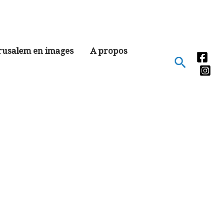
rusalem en images
A propos
Recher