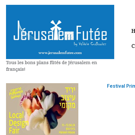
Aller
au
contenu
H
C
Tous les bons plans fûtés de Jérusalem en
français!
Festival Pri