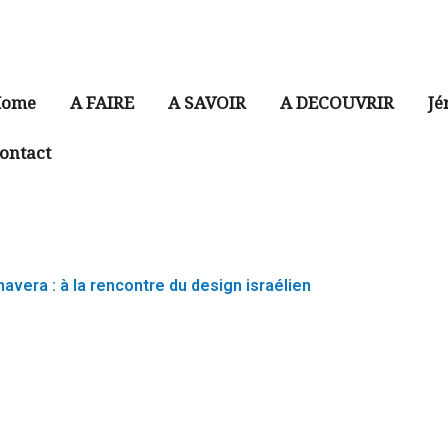
ome
A FAIRE
A SAVOIR
A DECOUVRIR
Jé
ontact
mavera : à la rencontre du design israélien