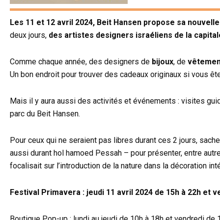
Les 11 et 12 avril 2024, Beit Hansen propose sa nouvelle
deux jours,
des artistes designers israéliens de la capita
Comme chaque année, des designers de
bijoux
, de
vêtemen
Un bon endroit pour trouver des cadeaux originaux si vous êtes
Mais il y aura aussi des activités et événements : visites gui
parc du Beit Hansen.
Pour ceux qui ne seraient pas libres durant ces 2 jours, sache
aussi durant hol hamoed Pessah – pour présenter, entre autres
focalisait sur l’introduction de la nature dans la décoration int
Festival Primavera : jeudi 11 avril 2024 de 15h à 22h et v
Boutique Pop-up : lundi au jeudi de 10h à 18h et vendredi de 