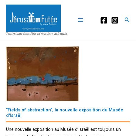
Aller
au
contenu
Rec
Tous les bons plans fûtés de Jérusalem en français!
"Fields of abstraction", la nouvelle exposition du Musée
d'Israël
Une nouvelle exposition au Musée d’Israël est toujours un