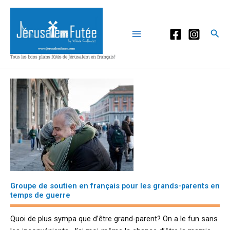
Aller
au
contenu
Rec
Tous les bons plans fûtés de Jérusalem en français!
Groupe de soutien en français pour les grands-parents en
temps de guerre
Quoi de plus sympa que d’être grand-parent? On a le fun sans