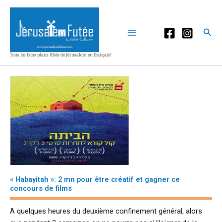
Aller
au
contenu
Rec
Tous les bons plans fûtés de Jérusalem en français!
« Habayitah »: 2 mn pour être créatif et gagner ce
concours de films
A quelques heures du deuxième confinement général, alors