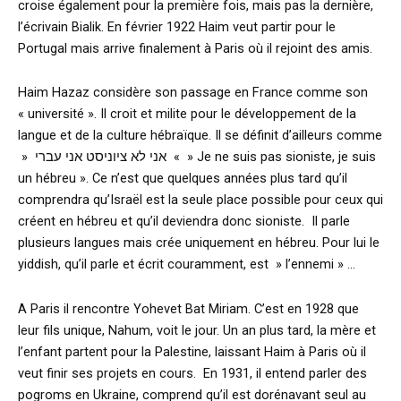
croise également pour la première fois, mais pas la dernière,
l’écrivain Bialik. En février 1922 Haim veut partir pour le
Portugal mais arrive finalement à Paris où il rejoint des amis.
Haim Hazaz considère son passage en France comme son
« université ». Il croit et milite pour le développement de la
langue et de la culture hébraïque. Il se définit d’ailleurs comme
» אני לא ציוניסט אני עברי « » Je ne suis pas sioniste, je suis
un hébreu ». Ce n’est que quelques années plus tard qu’il
comprendra qu’Israël est la seule place possible pour ceux qui
créent en hébreu et qu’il deviendra donc sioniste. Il parle
plusieurs langues mais crée uniquement en hébreu. Pour lui le
yiddish, qu’il parle et écrit couramment, est » l’ennemi » …
A Paris il rencontre Yohevet Bat Miriam. C’est en 1928 que
leur fils unique, Nahum, voit le jour. Un an plus tard, la mère et
l’enfant partent pour la Palestine, laissant Haim à Paris où il
veut finir ses projets en cours. En 1931, il entend parler des
pogroms en Ukraine, comprend qu’il est dorénavant seul au