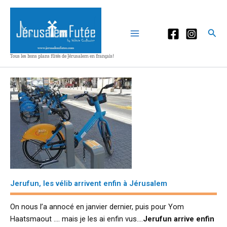
Aller
au
contenu
Rec
Tous les bons plans fûtés de Jérusalem en français!
Jerufun, les vélib arrivent enfin à Jérusalem
On nous l’a annocé en janvier dernier, puis pour Yom
Haatsmaout …. mais je les ai enfin vus….
Jerufun arrive enfin