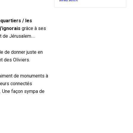
quartiers / les
j’ignorais
grâce à ses
rt de Jérusalem….
ble de donner juste en
t des Oliviers.
vraiment de monuments à
oueurs connectés
n. Une façon sympa de