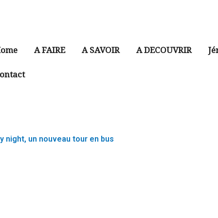
ome
A FAIRE
A SAVOIR
A DECOUVRIR
Jé
ontact
 night, un nouveau tour en bus