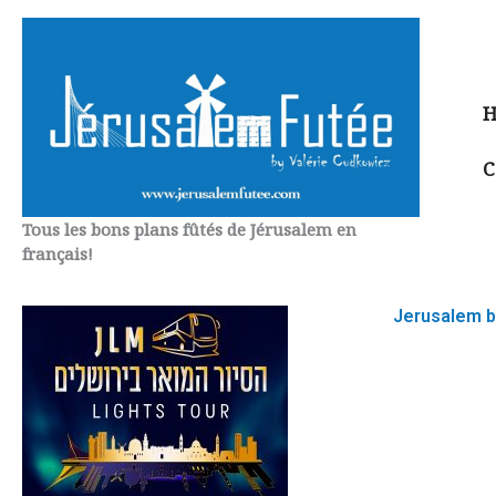
Aller
au
contenu
H
C
Tous les bons plans fûtés de Jérusalem en
français!
Jerusalem by