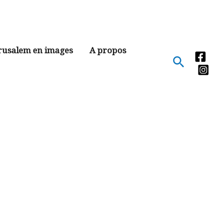
rusalem en images
A propos
Recher