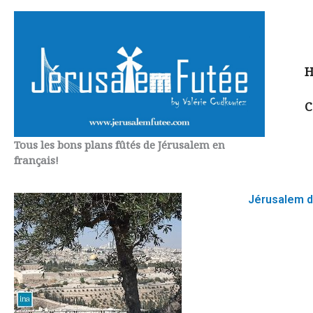
Aller
au
contenu
H
C
Tous les bons plans fûtés de Jérusalem en
français!
Jérusalem da