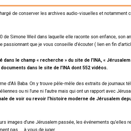
st chargé de conserver les archives audio-visuelles et notamment 
0 de Simone Weil dans laquelle elle raconte son enfance, son arr
 passionnant que je vous conseille d’écouter ( lien en fin d’artic
pé dans le champ « recherche » du site de l’INA, « Jérusalem
 documents
dans le site de l’INA
dont 552 vidéos.
ne d’Ali Baba. On y trouve pêle-mêle des extraits de journaux tél
éliennes ou ni l’une ni l’autre mais qui ont un rapport avec Jéru
nale de voir ou revoir l’histoire moderne de Jérusalem dep
eurs images d’une Jérusalem passée, les événements qu’elles rel
ement pas …. à vous de juger.