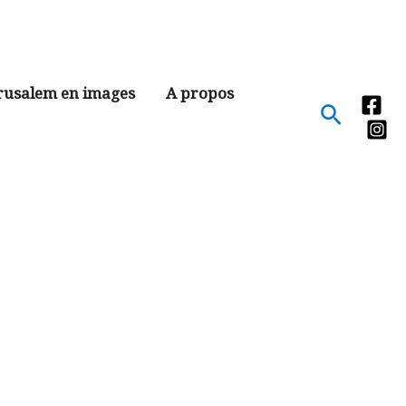
rusalem en images
A propos
Recher