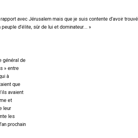
e – rapport avec Jérusalem mais que je suis contente d’avoir trou
euple d’élite, sûr de lui et dominateur…. »
e général de
s » entre
qui à
taient que
’ils avaient
ême et
e leur
nte les
l’an prochain