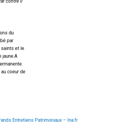
ar contre il
yons du
mbé par
saints et le
e jaune.A
permanente.
e au coeur de
rands Entretiens Patrimoniaux – Ina.fr