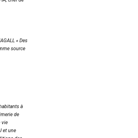
HAGALL « Des
 comme source
 habitants à
imerie de
 vie
 et une