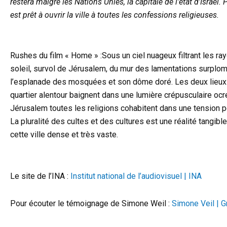
restera malgré les Nations Unies, la capitale de l’état d’Israël. P
est prêt à ouvrir la ville à toutes les confessions religieuses.
Rushes du film « Home » :Sous un ciel nuageux filtrant les ra
soleil, survol de Jérusalem, du mur des lamentations surplo
l’esplanade des mosquées et son dôme doré. Les deux lieux 
quartier alentour baignent dans une lumière crépusculaire ocr
Jérusalem toutes les religions cohabitent dans une tension 
La pluralité des cultes et des cultures est une réalité tangibl
cette ville dense et très vaste.
Le site de l’INA :
Institut national de l’audiovisuel | INA
Pour écouter le témoignage de Simone Weil :
Simone Veil | G