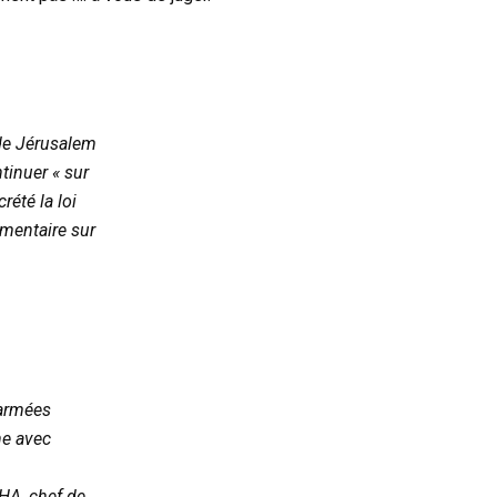
 de Jérusalem
tinuer « sur
rété la loi
mmentaire sur
 armées
he avec
HA, chef de