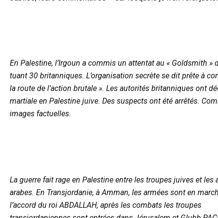
En Palestine, l’Irgoun a commis un attentat au « Goldsmith »
tuant 30 britanniques. L’organisation secrète se dit prête à con
la route de l’action brutale ». Les autorités britanniques ont déc
martiale en Palestine juive. Des suspects ont été arrêtés. Co
images factuelles.
La guerre fait rage en Palestine entre les troupes juives et les
arabes. En Transjordanie, à Amman, les armées sont en marc
l’accord du roi ABDALLAH, après les combats les troupes
transjordaniennes sont entrées dans Jérusalem et Glubb PAC