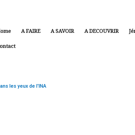
ome
A FAIRE
A SAVOIR
A DECOUVRIR
Jé
ontact
ns les yeux de l'INA