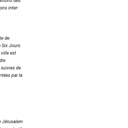
ditions des
ons inter-
le de
e Six Jours.
ville est
dre
suivies de
ntées par la
e Jérusalem