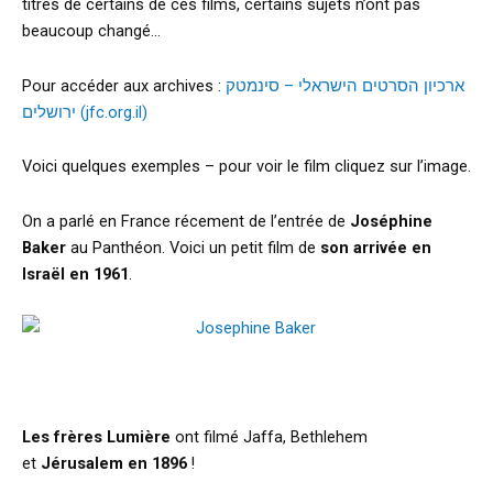
titres de certains de ces films, certains sujets n’ont pas
beaucoup changé…
Pour accéder aux archives :
ארכיון הסרטים הישראלי – סינמטק
ירושלים (jfc.org.il)
Voici quelques exemples – pour voir le film cliquez sur l’image.
On a parlé en France récement de l’entrée de
Joséphine
Baker
au Panthéon. Voici un petit film de
son arrivée en
Israël en 1961
.
Les frères Lumière
ont filmé Jaffa, Bethlehem
et
Jérusalem en 1896
!