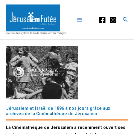
Aller
au
contenu
Rec
Tous les bons plans fûtés de Jérusalem en français!
Jérusalem et Israël de 1896 à nos jours grâce aux
archives de la Cinémathèque de Jérusalem
La Cinémathèque de Jérusalem a récemment ouvert ses