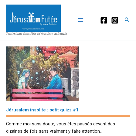
Aller
au
contenu
Rec
Tous les bons plans fûtés de Jérusalem en français!
Jérusalem insolite : petit quizz #1
Comme moi sans doute, vous êtes passés devant des
dizaines de fois sans vraiment y faire attention…