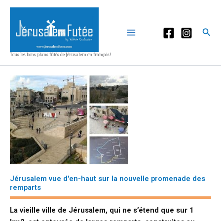
Aller
au
contenu
Rec
Tous les bons plans fûtés de Jérusalem en français!
Jérusalem vue d'en-haut sur la nouvelle promenade des
remparts
La vieille ville de Jérusalem, qui ne s’étend que sur 1