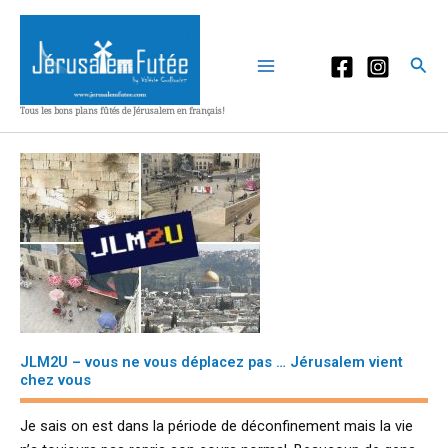
Aller
au
contenu
Rec
Tous les bons plans fûtés de Jérusalem en français!
JLM2U – vous ne vous déplacez pas … Jérusalem vient
chez vous
Je sais on est dans la période de déconfinement mais la vie