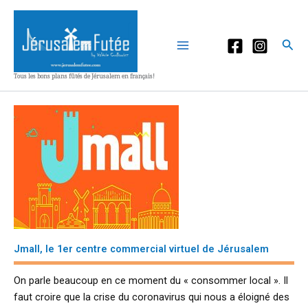
Aller
au
contenu
Rec
Tous les bons plans fûtés de Jérusalem en français!
Jmall, le 1er centre commercial virtuel de Jérusalem
On parle beaucoup en ce moment du « consommer local ». Il
faut croire que la crise du coronavirus qui nous a éloigné des