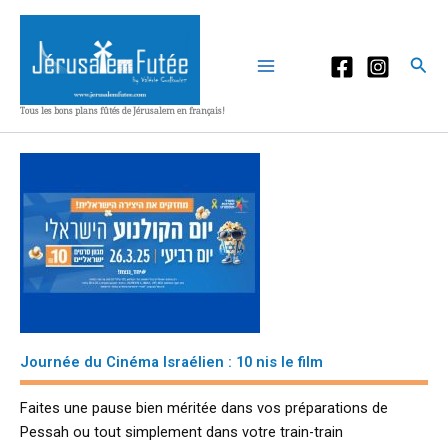
Aller
au
contenu
Rec
Tous les bons plans fûtés de Jérusalem en français!
Journée du Cinéma Israélien : 10 nis le film
Faites une pause bien méritée dans vos préparations de
Pessah ou tout simplement dans votre train-train