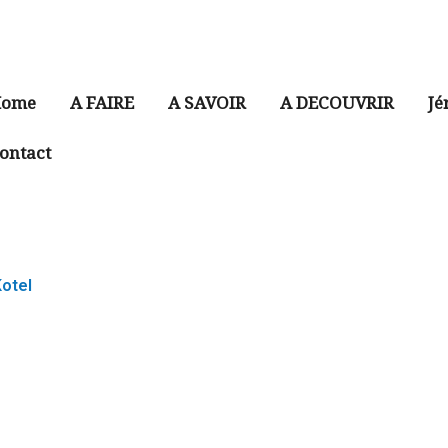
ome
A FAIRE
A SAVOIR
A DECOUVRIR
Jé
ontact
Kotel