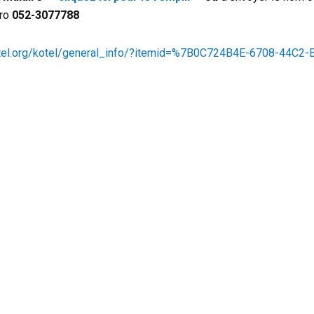
ro
052-3077788
otel.org/kotel/general_info/?itemid=%7B0C724B4E-6708-44C2-