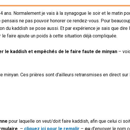
ans. Normalement je vais à la synagogue le soir et le matin pou
je pensais ne pas pouvoir honorer ce rendez-vous. Pour beaucou
on du kaddish se pose aussi. Et par expérience je sais que dire l
e faire ajoute un poids à cette situation déjà compliquée.
er le kaddish et empêchés de le faire faute de minyan
– voic
ste minyan. Ces prières sont d’ailleurs retransmises en direct sur
onne
pour laquelle on veut/doit faire kaddish, afin que celui ci so
ormulaire
–
cliquez ici pour le remplir
–
ou
d’envoyer le nom c