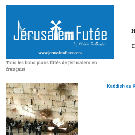
Aller
au
contenu
H
C
Tous les bons plans fûtés de Jérusalem en
français!
Kaddish au 