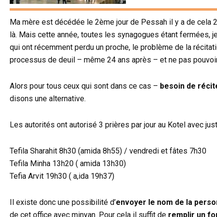
Ma mère est décédée le 2ème jour de Pessah il y a de cela 24 
là. Mais cette année, toutes les synagogues étant fermées, 
qui ont récemment perdu un proche, le problème de la récitati
processus de deuil – même 24 ans après – et ne pas pouvoir l
Alors pour tous ceux qui sont dans ce cas –
besoin de récit
disons une alternative.
Les autorités ont autorisé 3 prières par jour au Kotel avec ju
Tefila Sharahit 8h30 (amida 8h55) / vendredi et fâtes 7h30
Tefila Minha 13h20 ( amida 13h30)
Tefia Arvit 19h30 ( a,ida 19h37)
Il existe donc une possibilité d’
envoyer le nom de la pers
de cet office avec minyan. Pour cela il suffit de
remplir un f