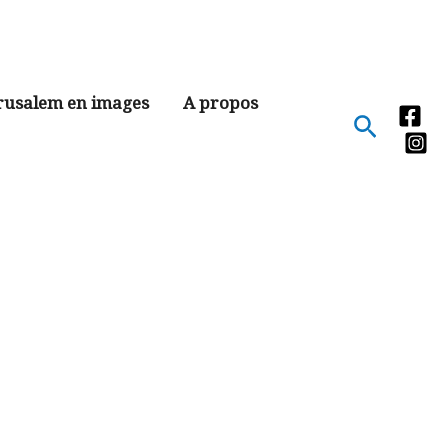
rusalem en images
A propos
Recher