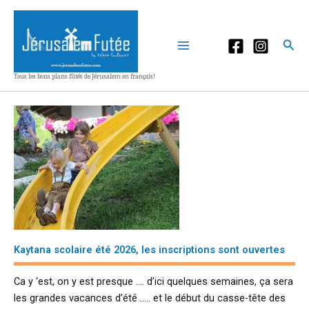
Aller
au
contenu
Rec
Tous les bons plans fûtés de Jérusalem en français!
Kaytana scolaire été 2026, les inscriptions sont ouvertes
Ca y ‘est, on y est presque …. d’ici quelques semaines, ça sera
les grandes vacances d’été ….. et le début du casse-tête des