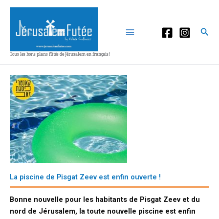
Aller
au
contenu
Rec
Tous les bons plans fûtés de Jérusalem en français!
La piscine de Pisgat Zeev est enfin ouverte !
Bonne nouvelle pour les habitants de Pisgat Zeev et du
nord de Jérusalem,
la toute nouvelle piscine est enfin