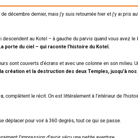
de décembre dernier, mais j’y suis retournée hier et j’y ai pris aut
qui descendent au Kotel – à gauche du parvis quand vous avez le
שער הש – La porte du ciel – qui raconte l’histoire du Kotel.
urs sont couverts d’écrans et avec une colonne en son milieu. U
 la création et la destruction des deux Temples, jusqu’à nos j
es
, complètent le récit. On est littéralement à l’intérieur de l’hist
 se déplacer pour voir à 360 degrés, tout ce qui se passe.
vraiment l’impression d’avoir vécu une petite aventure.