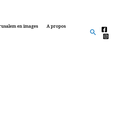
rusalem en images
A propos
Recher