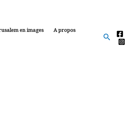
rusalem en images
A propos
Recher