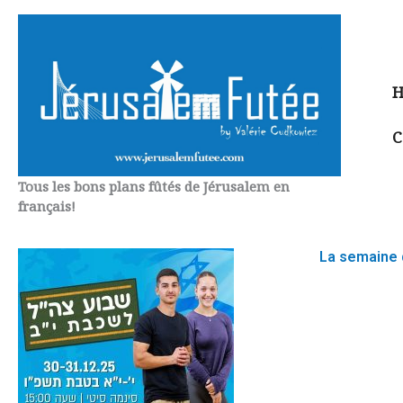
Aller
au
contenu
H
C
Tous les bons plans fûtés de Jérusalem en
français!
La semaine 