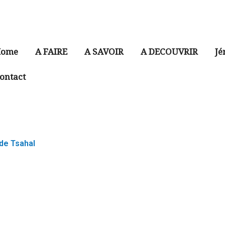
ome
A FAIRE
A SAVOIR
A DECOUVRIR
Jé
ontact
de Tsahal