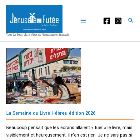
Aller
au
contenu
Rec
Tous les bons plans fûtés de Jérusalem en français!
La Semaine du Livre Hébreu édition 2026
Beaucoup pensait que les écrans allaient « tuer » le livre, mais
visiblement et heureusement, il n’en est rien. Je ne sais pas si