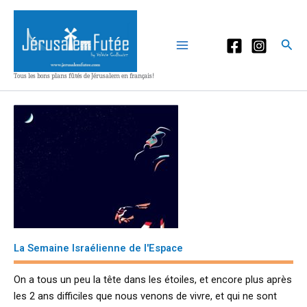
Aller
au
contenu
Rec
Tous les bons plans fûtés de Jérusalem en français!
La Semaine Israélienne de l'Espace
On a tous un peu la tête dans les étoiles, et encore plus après
les 2 ans difficiles que nous venons de vivre, et qui ne sont