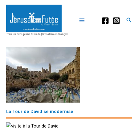
Aller
au
contenu
Rec
Tous les bons plans fûtés de Jérusalem en français!
La Tour de David se modernise