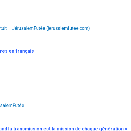
0
atuit – JérusalemFutée (jerusalemfutee.com)
res en français
usalemFutée
nd la transmission est la mission de chaque génération »