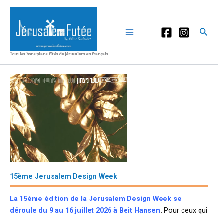
Aller
au
contenu
Rec
Tous les bons plans fûtés de Jérusalem en français!
15ème Jerusalem Design Week
La 15ème édition de la Jerusalem Design Week se
déroule du 9 au 16 juillet 2026 à Beit Hansen
.
Pour ceux qui