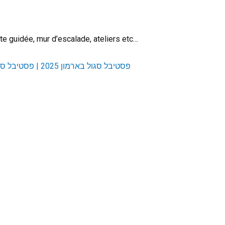
site guidée, mur d’escalade, ateliers etc…
פסטיבל סגול בארמון 2025 | פסטיבל סגול בארמון