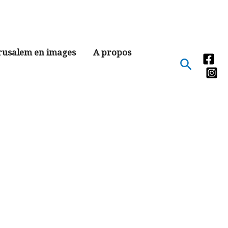
rusalem en images
A propos
Recher