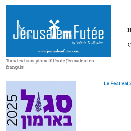
Aller
au
contenu
H
C
Tous les bons plans fûtés de Jérusalem en
français!
Le Festival