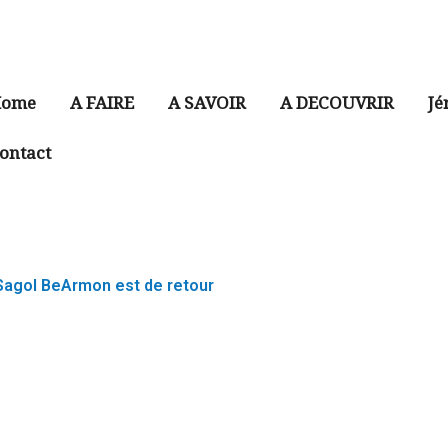
ome
A FAIRE
A SAVOIR
A DECOUVRIR
Jé
ontact
 Sagol BeArmon est de retour