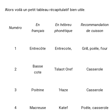
Alors voilà un petit tableau récapitulatif bien utile.
En
En hébreu
Recommandation
Numéro
français
phonétique
de cuisson
1
Entrecôte
Entrecote,
Grill, poêle, four
Basse
2
Tslaot Oref
Casserole
cote
3
Poitrine
‘
Haze
Casserole
4
Macreuse
Katef
Poêle, casserole