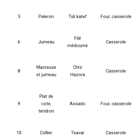
5
Paleron
Tsli katef
Four, casserole
Filé
6
Jumeau
Casserole
médoumé
Macreuse
Chrir
8
Casserole
et jumeau
Hazora
Plat de
9
cote,
Assado
Four, casserole
tendron
10
Collier
Tsavar
Casserole