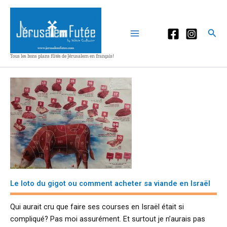
Aller
au
contenu
Rec
Tous les bons plans fûtés de Jérusalem en français!
Le loto du gigot ou comment acheter sa viande en Israël
Qui aurait cru que faire ses courses en Israël était si
compliqué? Pas moi assurément. Et surtout je n’aurais pas