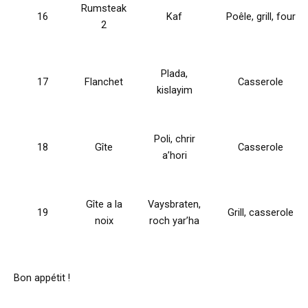
Rumsteak
16
Kaf
Poêle, grill, four
2
Plada,
17
Flanchet
Casserole
kislayim
Poli, chrir
18
Gîte
Casserole
a’hori
Gîte a la
Vaysbraten,
19
Grill, casserole
noix
roch yar’ha
Bon appétit !