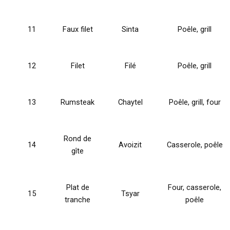
11
Faux filet
Sinta
Poêle, grill
12
Filet
Filé
Poêle, grill
13
Rumsteak
Chaytel
Poêle, grill, four
Rond de
14
Avoizit
Casserole, poêle
gîte
Plat de
Four, casserole,
15
Tsyar
tranche
poêle