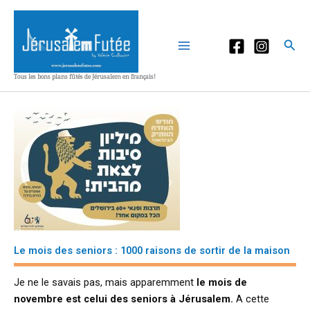
Aller
au
contenu
Rec
Tous les bons plans fûtés de Jérusalem en français!
Le mois des seniors : 1000 raisons de sortir de la maison
Je ne le savais pas, mais apparemment
le mois de
novembre est celui des seniors à Jérusalem.
A cette