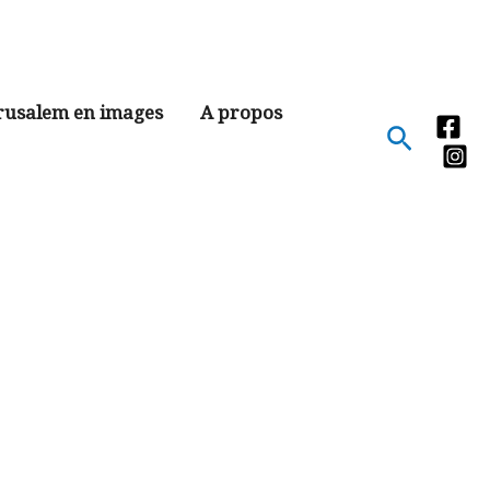
rusalem en images
A propos
Recher