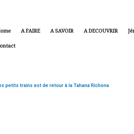
ome
A FAIRE
A SAVOIR
A DECOUVRIR
Jé
ontact
 petits trains est de retour à la Tahana Richona