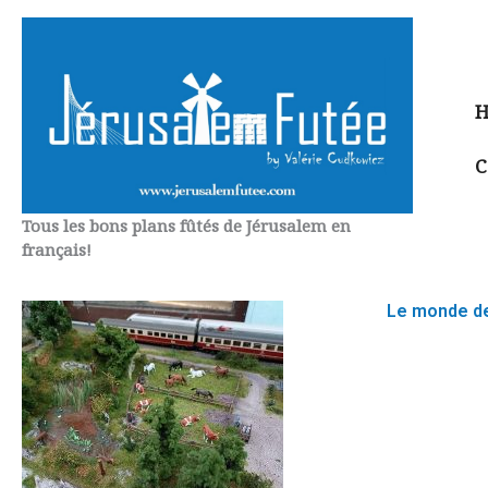
Aller
au
contenu
H
C
Tous les bons plans fûtés de Jérusalem en
français!
Le monde des