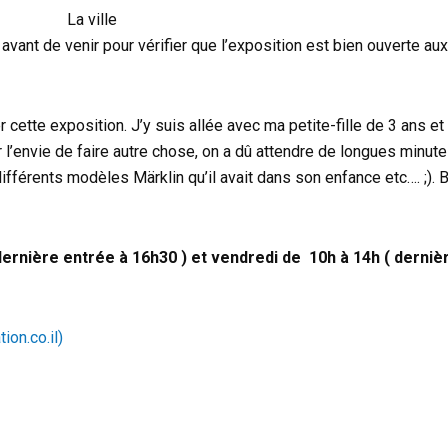
La ville
 avant de venir pour vérifier que l’exposition est bien ouverte au
 cette exposition. J’y suis allée avec ma petite-fille de 3 ans et
 l’envie de faire autre chose, on a dû attendre de longues minute
férents modèles Märklin qu’il avait dans son enfance etc…. ;). Br
dernière entrée à 16h30 ) et vendredi de 10h à 14h ( derniè
עולם הרכב (firststation.co.il)