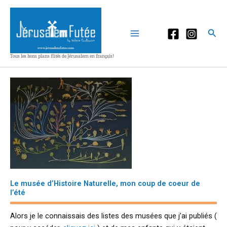
Aller
au
contenu
Rec
Tous les bons plans fûtés de Jérusalem en français!
Le musée d’Histoire Naturelle, mon coup de coeur de
l’été
Alors je le connaissais des listes des musées que j’ai publiés (