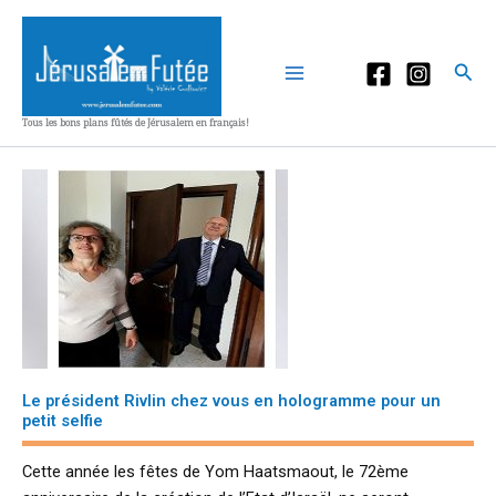
Aller
au
contenu
Rec
Tous les bons plans fûtés de Jérusalem en français!
Le président Rivlin chez vous en hologramme pour un
petit selfie
Cette année les fêtes de Yom Haatsmaout, le 72ème