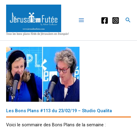
Aller
au
contenu
Rec
Tous les bons plans fûtés de Jérusalem en français!
Les Bons Plans #113 du 23/02/19 – Studio Qualita
Voici le sommaire des Bons Plans de la semaine :