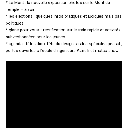
* Le Mont : la nouvelle exposition photos sur le Mont du
Temple – à voir.
* les élections : quelques infos pratiques et ludiques mais pas
politiques
* glané pour vous : rectification sur le train rapide et activités
subventionnées pour les jeunes
* agenda : fête latino, fête du design, visites spéciales pessah,
portes ouvertes à l’école d’ingénieurs Azrielli et matsa show