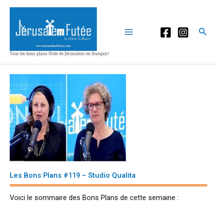
Aller
au
contenu
Rec
Tous les bons plans fûtés de Jérusalem en français!
Les Bons Plans #119 – Studio Qualita
Voici le sommaire des Bons Plans de cette semaine :