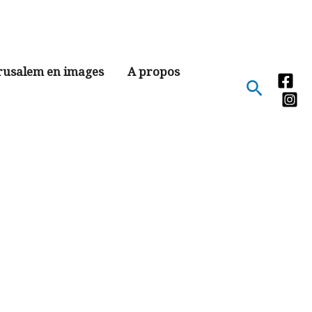
rusalem en images
A propos
Recher