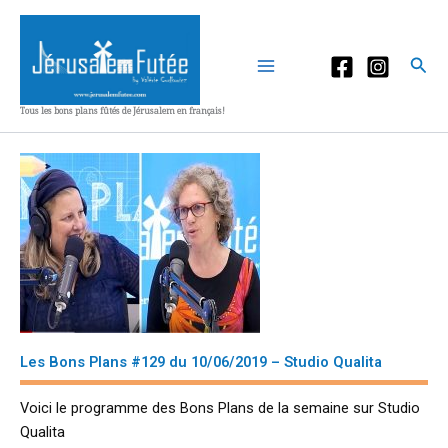
Aller
au
contenu
Rec
Tous les bons plans fûtés de Jérusalem en français!
Les Bons Plans #129 du 10/06/2019 – Studio Qualita
Voici le programme des Bons Plans de la semaine sur Studio
Qualita