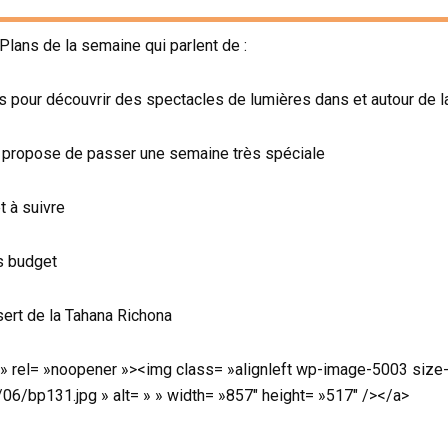
Plans de la semaine qui parlent de :
 pour découvrir des spectacles de lumières dans et autour de la 
ur propose de passer une semaine très spéciale
et à suivre
rs budget
sert de la Tahana Richona
 rel= »noopener »><img class= »alignleft wp-image-5003 size-f
6/bp131.jpg » alt= » » width= »857″ height= »517″ /></a>