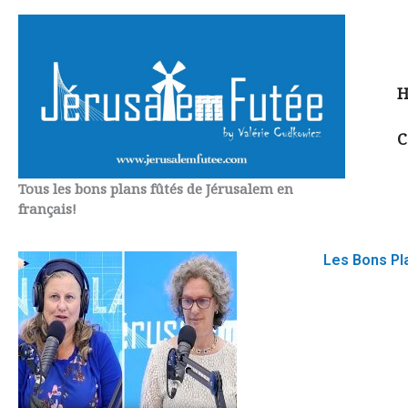
Aller
au
contenu
H
C
Tous les bons plans fûtés de Jérusalem en
français!
Les Bons Pla