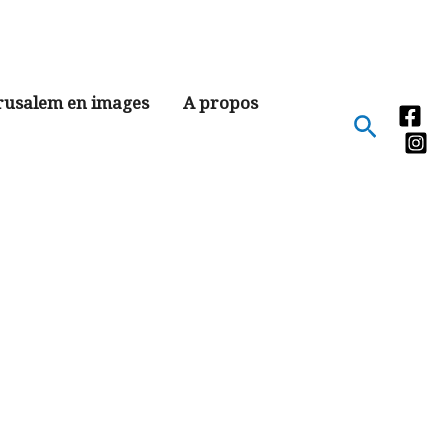
rusalem en images
A propos
Recher